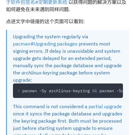
于软件包签名#定期更新系统
以获得问题的解决方案以及
如何避免在未来遇到同样问题.
点进文字中链接的这个页面可以看到:
Upgrading the system regularly via
pacman#Upgrading packages
prevents most
signing errors. If delay is unavoidable and system
upgrade gets delayed for an extended period,
manually sync the package database and upgrade
the
archlinux-keyring
package before system
upgrade:
#
 pacman -Sy archlinux-keyring 
&&
This command is not considered a
partial upgrade
since it syncs the package database and upgrades
the keyring package first. Both must be processed
just before starting system upgrade to ensure