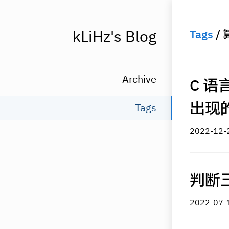
kLiHz's Blog
Tags
/
Archive
C 语
出现
Tags
2022-
判断三
2022-