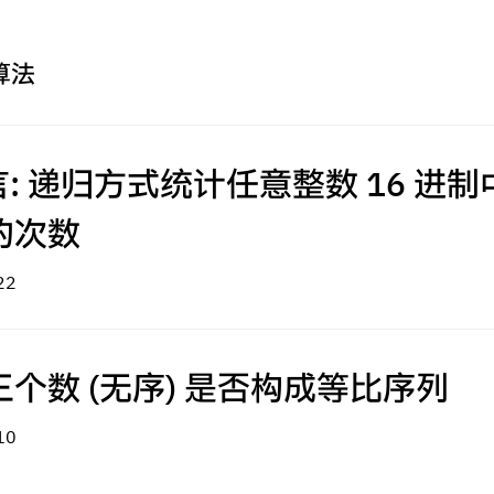
 算法
言: 递归方式统计任意整数 16 进
的次数
12-22
个数 (无序) 是否构成等比序列
07-10