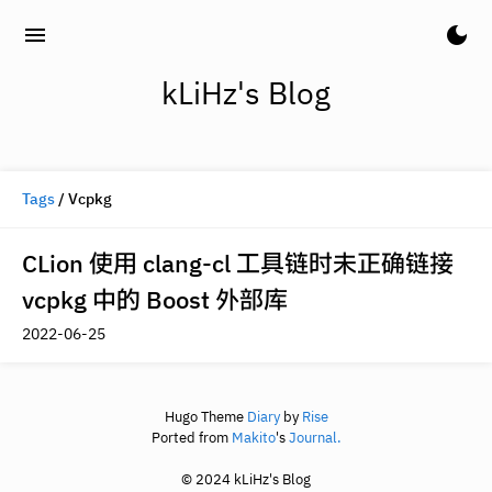
menu
dark_mode
kLiHz's Blog
Tags
/ Vcpkg
CLion 使用 clang-cl 工具链时未正确链接
vcpkg 中的 Boost 外部库
2022-06-25
Hugo Theme
Diary
by
Rise
Ported from
Makito
's
Journal.
© 2024 kLiHz's Blog