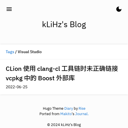
menu
dark_mode
kLiHz's Blog
Tags
/ Visual Studio
CLion 使用 clang-cl 工具链时未正确链接
vcpkg 中的 Boost 外部库
2022-06-25
Hugo Theme
Diary
by
Rise
Ported from
Makito
's
Journal.
© 2024 kLiHz's Blog